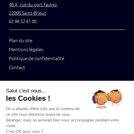
48 A, rue du port Favigo,
22000 Saint-Brieuc
02 96 52 61 00
Plan du site
Mentions légales
Politique de confidentialité
Contact
Salut c'est nous...
les Cookies !
Tenez-vous au jus grâce à notre newsletter
On a attendu d'être sûrs que le contenu de
ce site vous intéresse avant de vous
déranger, mais on aimerait bien vous accompagner pendant votre
visite...
C'est OK pour vous ?