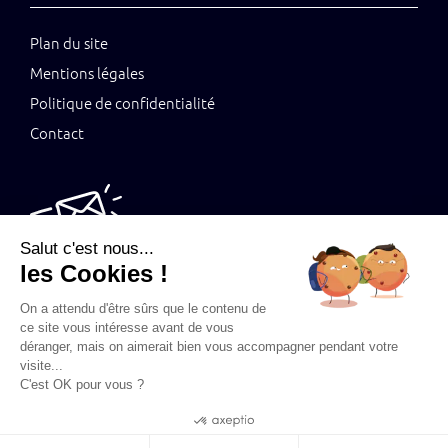
Plan du site
Mentions légales
Politique de confidentialité
Contact
Salut c'est nous...
Tenez-vous au jus grâce à notre newsletter
les Cookies !
On a attendu d'être sûrs que le contenu de
ce site vous intéresse avant de vous
déranger, mais on aimerait bien vous accompagner pendant votre
visite...
C'est OK pour vous ?