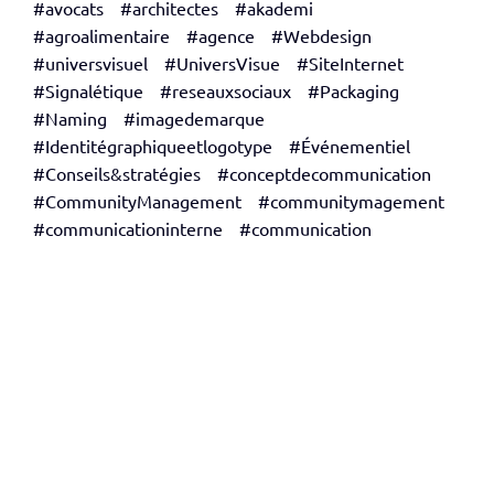
#avocats
#architectes
#akademi
#agroalimentaire
#agence
#Webdesign
#universvisuel
#UniversVisue
#SiteInternet
#Signalétique
#reseauxsociaux
#Packaging
#Naming
#imagedemarque
#Identitégraphiqueetlogotype
#Événementiel
#Conseils&stratégies
#conceptdecommunication
#CommunityManagement
#communitymagement
#communicationinterne
#communication