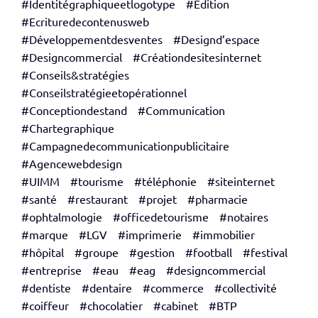
#Identitégraphiqueetlogotype
#Edition
#Ecrituredecontenusweb
#Développementdesventes
#Designd’espace
#Designcommercial
#Créationdesitesinternet
#Conseils&stratégies
#Conseilstratégieetopérationnel
#Conceptiondestand
#Communication
#Chartegraphique
#Campagnedecommunicationpublicitaire
#Agencewebdesign
#UIMM
#tourisme
#téléphonie
#siteinternet
#santé
#restaurant
#projet
#pharmacie
#ophtalmologie
#officedetourisme
#notaires
#marque
#LGV
#imprimerie
#immobilier
#hôpital
#groupe
#gestion
#football
#festival
#entreprise
#eau
#eag
#designcommercial
#dentiste
#dentaire
#commerce
#collectivité
#coiffeur
#chocolatier
#cabinet
#BTP