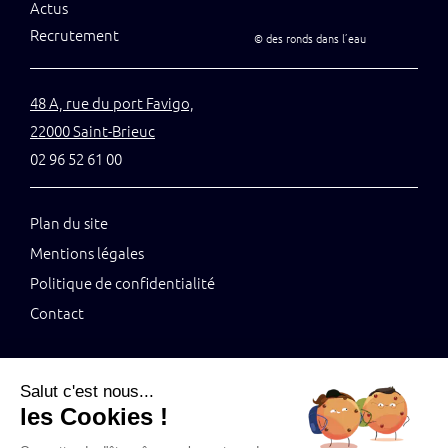
Actus
Recrutement
©
des ronds dans l’eau
48 A, rue du port Favigo,
22000 Saint-Brieuc
02 96 52 61 00
Plan du site
Mentions légales
Politique de confidentialité
Contact
Salut c'est nous...
les Cookies !
Tenez-vous au jus grâce à notre newsletter