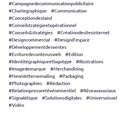
#Campagnedecommunicationpublicitaire
#Chartegraphique
#Communication
#Conceptiondestand
#Conseilstratégieetopérationnel
#Conseils&stratégies
#Créationdesitesinternet
#Designcommercial
#Designd’espace
#Développementdesventes
#Ecrituredecontenusweb
#Edition
#Identitégraphiqueetlogotype
#Illustrations
#Imagedemarque
#Merchandising
#Newslettersemailing
#Packaging
#Photographies
#Rédaction
#Relationpresseetévénementiel
#Réseauxsociaux
#Signalétique
#Solutionsdigitales
#Universvisuel
#Vidéo