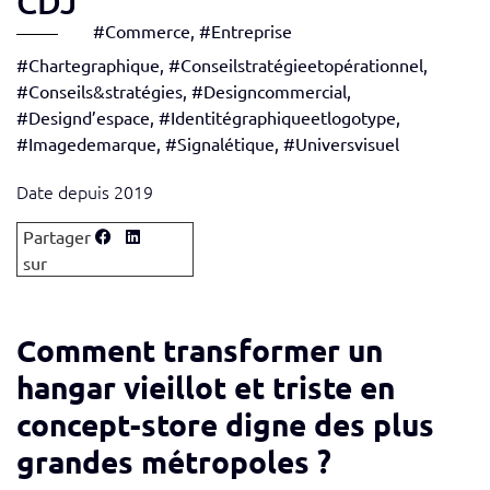
CDJ
#Commerce
,
#Entreprise
#Chartegraphique
,
#Conseilstratégieetopérationnel
,
#Conseils&stratégies
,
#Designcommercial
,
#Designd’espace
,
#Identitégraphiqueetlogotype
,
#Imagedemarque
,
#Signalétique
,
#Universvisuel
Date depuis 2019
Comment transformer un
hangar vieillot et triste en
concept-store digne des plus
grandes métropoles ?