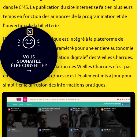
dans le CMS. La publication du site internet se fait en plusieurs
temps en fonction des annonces de la programmation et de
l’ouverture de la billetterie.
L’environnement graphique est intégré à la plateforme de
gestion de contenus et paramétré pour une entière autonomie
VOUS
des équipes en “communication digitale” des Vieilles Charrues.
SOUHAITEZ
ÊTRE CONSEILLÉ ?
Le site internet de l’association des Vieilles Charrues n’est pas
en reste, l’espace artiste/presse est également mis à jour pour
simplifier la diffusion des informations pratiques.
Site internet :
www.vieillescharrues.asso.fr