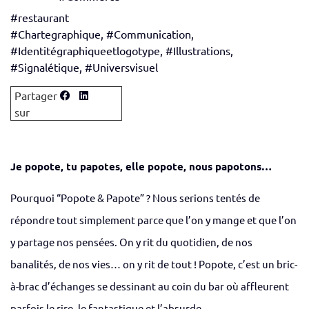
#restaurant
#Chartegraphique
,
#Communication
,
#Identitégraphiqueetlogotype
,
#Illustrations
,
#Signalétique
,
#Universvisuel
Je popote, tu papotes, elle popote, nous papotons…
Pourquoi “Popote & Papote” ? Nous serions tentés de
répondre tout simplement parce que l’on y mange et que l’on
y partage nos pensées. On y rit du quotidien, de nos
banalités, de nos vies… on y rit de tout ! Popote, c’est un bric-
à-brac d’échanges se dessinant au coin du bar où affleurent
parfois le rire, le fantastique et l’absurde.