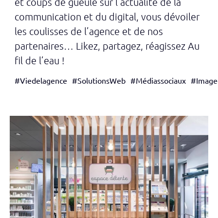
et coups de gueule sur l’actualité de la
communication et du digital, vous dévoiler
les coulisses de l’agence et de nos
partenaires… Likez, partagez, réagissez Au
fil de l’eau !
#Viedelagence
#SolutionsWeb
#Médiassociaux
#Image