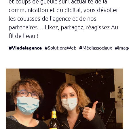
et coups de gueule sur l’actualité de la
communication et du digital, vous dévoiler
les coulisses de l’agence et de nos
partenaires… Likez, partagez, réagissez Au
fil de l’eau !
#Viedelagence
#SolutionsWeb
#Médiassociaux
#Imag