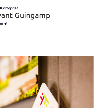
#Entreprise
vant Guingamp
onnel