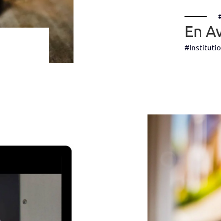
En A
#Instituti