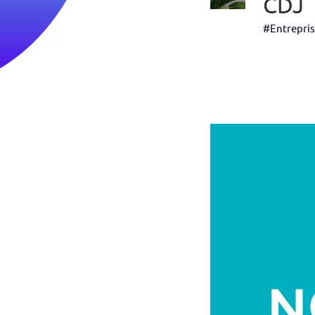
CDJ
#Entrepri