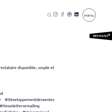
menu
estataire disponible, souple et
nd
e
#Développementdesventes
#Newslettersemailing
nsdigitales
#Universvisuel