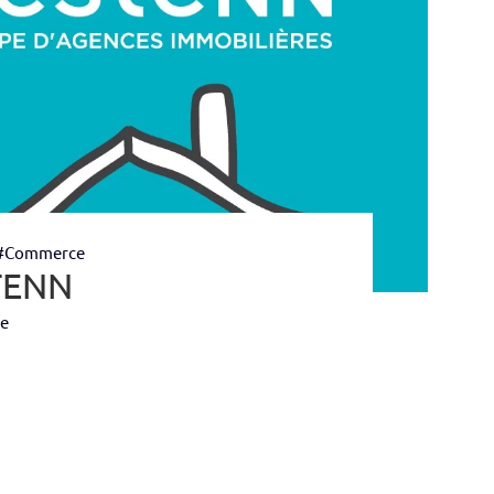
#Commerce
TENN
se