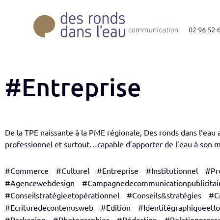
#Entreprise
De la TPE naissante à la PME régionale, Des ronds dans l’eau 
professionnel et surtout…capable d’apporter de l’eau à son
#Commerce
#Culturel
#Entreprise
#Institutionnel
#Pro
#Agencewebdesign
#Campagnedecommunicationpublicitai
#Conseilstratégieetopérationnel
#Conseils&stratégies
#Cr
#Ecrituredecontenusweb
#Edition
#Identitégraphiqueetl
#Packaging
#Photographies
#Rédaction
#Relationpress