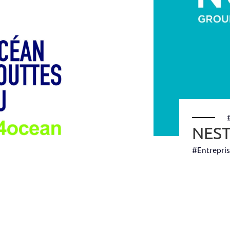
NES
#Entrepri