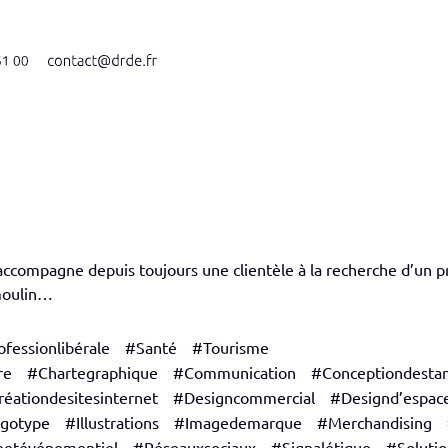
accompagne depuis toujours une clientèle à la recherche d’un pr
 moulin…
fessionlibérale
#Santé
#Tourisme
re
#Chartegraphique
#Communication
#Conceptiondesta
éationdesitesinternet
#Designcommercial
#Designd’espac
ogotype
#Illustrations
#Imagedemarque
#Merchandising
eetévénementiel
#Réseauxsociaux
#Signalétique
#Solutio